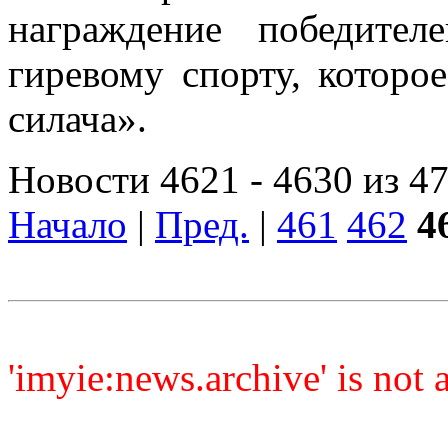
награждение победител
гиревому спорту, которо
силача».
Новости 4621 - 4630 из 4
Начало
|
Пред.
|
461
462
4
'imyie:news.archive' is not