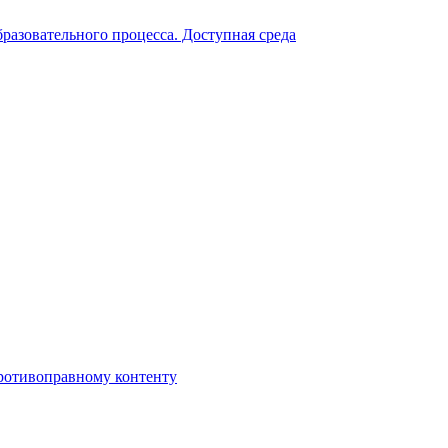
разовательного процесса. Доступная среда
противоправному контенту