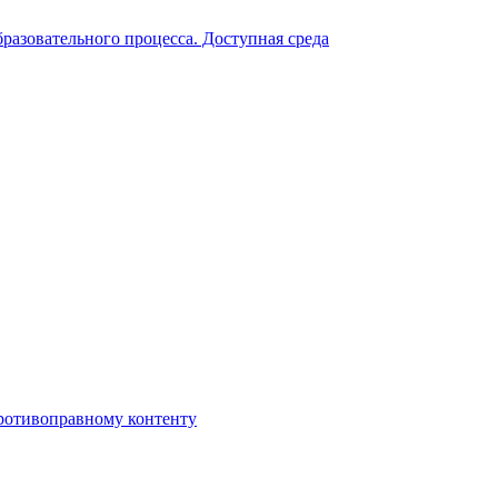
разовательного процесса. Доступная среда
противоправному контенту