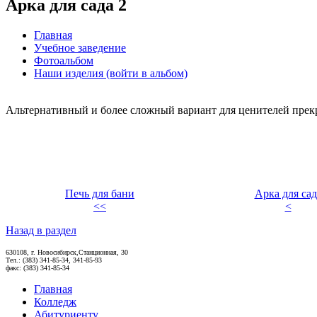
Арка для сада 2
Главная
Учебное заведение
Фотоальбом
Наши изделия (войти в альбом)
Альтернативный и более сложный вариант для ценителей прекр
Печь для бани
Арка для сад
<<
<
Назад в раздел
630108, г. Новосибирск,Станционная, 30
Тел.: (383) 341-85-34, 341-85-93
факс: (383) 341-85-34
Главная
Колледж
Абитуриенту