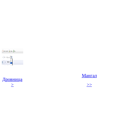
Мангал
Дровница
>
>>