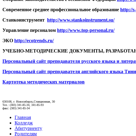
Современное среднее профессиональное образование
http://s
Станкоинструмент
http://www.stankoinstrument.su/
Управление персоналом
http://www.top-personal.ru/
ЭКО
http://ecotrends.ru/
УЧЕБНО-МЕТОДИЧЕСКИЕ ДОКУМЕНТЫ, РАЗРАБОТА
Персональный сайт преподавателя русского языка и литер
Персональный сайт преподавателя английского языка Тини
Картотека методических материалов
630108, г. Новосибирск,Станционная, 30
Тел.: (383) 341-85-34, 341-85-93
факс: (383) 341-85-34
Главная
Колледж
Абитуриенту
Родителям