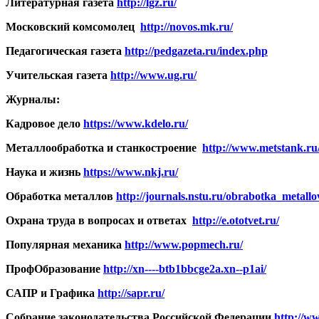
Литературная газета
http://lgz.ru/
Московский комсомолец
http://novos.mk.ru/
Педагогическая газета
http://pedgazeta.ru/index.php
Учительская газета
http://www.ug.ru/
Журналы:
Кадровое дело
https://www.kdelo.ru/
Металлообработка и станкостроение
http://www.metstank.ru
Наука и жизнь
https://www.nkj.ru/
Обработка металлов
http://journals.nstu.ru/obrabotka_metallo
Охрана труда в вопросах и ответах
http://e.ototvet.ru/
Популярная механика
http://www.popmech.ru/
ПрофОбразование
http://xn----btb1bbcge2a.xn--p1ai/
САПР и Графика
http://sapr.ru/
Собрание законодательства Российской Федерации
http://ww