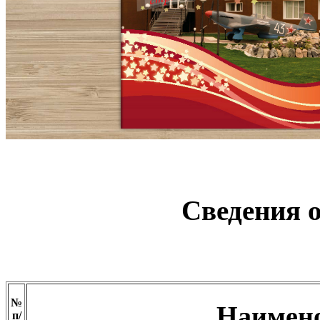
Сведения 
№
Наимен
п/