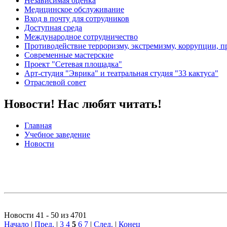
Независимая оценка
Медицинское обслуживание
Вход в почту для сотрудников
Доступная среда
Международное сотрудничество
Противодействие терроризму, экстремизму, коррупции, 
Современные мастерские
Проект "Сетевая площадка"
Арт-студия "Эврика" и театральная студия "33 кактуса"
Отраслевой совет
Новости! Нас любят читать!
Главная
Учебное заведение
Новости
Новости 41 - 50 из 4701
Начало
|
Пред.
|
3
4
5
6
7
|
След.
|
Конец