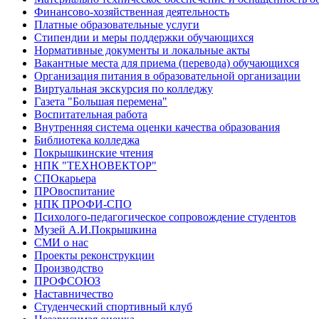
Финансово-хозяйственная деятельность
Платные образовательные услуги
Стипендии и меры поддержки обучающихся
Нормативные документы и локальные акты
Вакантные места для приема (перевода) обучающихся
Организация питания в образовательной организации
Виртуальная экскурсия по колледжу
Газета "Большая перемена"
Воспитательная работа
Внутренняя система оценки качества образования
Библиотека колледжа
Покрышкинские чтения
НПК "ТЕХНОВЕКТОР"
СПОкарьера
ПРОвоспитание
НПК ПРОФИ-СПО
Психолого-педагогическое сопровождение студентов
Музей А.И.Покрышкина
СМИ о нас
Проекты реконструкции
Производство
ПРОФСОЮЗ
Наставничество
Студенческий спортивный клуб