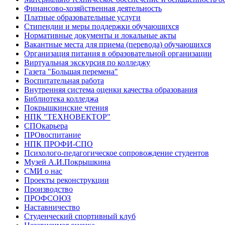
Финансово-хозяйственная деятельность
Платные образовательные услуги
Стипендии и меры поддержки обучающихся
Нормативные документы и локальные акты
Вакантные места для приема (перевода) обучающихся
Организация питания в образовательной организации
Виртуальная экскурсия по колледжу
Газета "Большая перемена"
Воспитательная работа
Внутренняя система оценки качества образования
Библиотека колледжа
Покрышкинские чтения
НПК "ТЕХНОВЕКТОР"
СПОкарьера
ПРОвоспитание
НПК ПРОФИ-СПО
Психолого-педагогическое сопровождение студентов
Музей А.И.Покрышкина
СМИ о нас
Проекты реконструкции
Производство
ПРОФСОЮЗ
Наставничество
Студенческий спортивный клуб