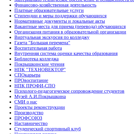
Финансово-хозяйственная деятельность
Платные образовательные услуги
Стипендии и меры поддержки обучающихся
Нормативные документы и локальные акты
Вакантные места для приема (перевода) обучающихся
Организация питания в образовательной организации
Виртуальная экскурсия по колледжу
Газета "Большая перемена"
Воспитательная работа
Внутренняя система оценки качества образования
Библиотека колледжа
Покрышкинские чтения
НПК "ТЕХНОВЕКТОР"
СПОкарьера
ПРОвоспитание
НПК ПРОФИ-СПО
Психолого-педагогическое сопровождение студентов
Музей А.И.Покрышкина
СМИ о нас
Проекты реконструкции
Производство
ПРОФСОЮЗ
Наставничество
Студенческий спортивный клуб