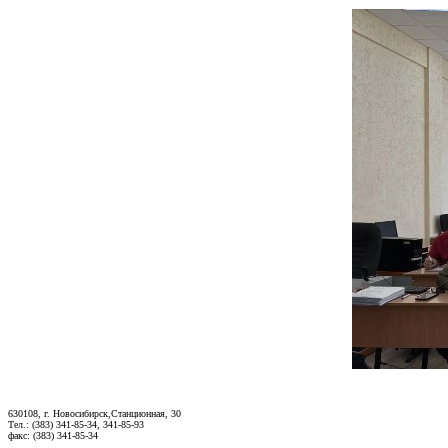
630108, г. Новосибирск,Станционная, 30
Тел.: (383) 341-85-34, 341-85-93
факс: (383) 341-85-34