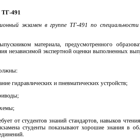
ТГ-491
нный экзамен в группе ТГ-491 по специальности 
ыпускником материала, предусмотренного образова
ия независимой экспертной оценки выполненных вып
должны:
ание гидравлических и пневматических устройств;
риводы;
схемы;
ебует от студентов знаний стандартов, навыков чтени
кзамена студенты показывают хорошие знания в об
единений.