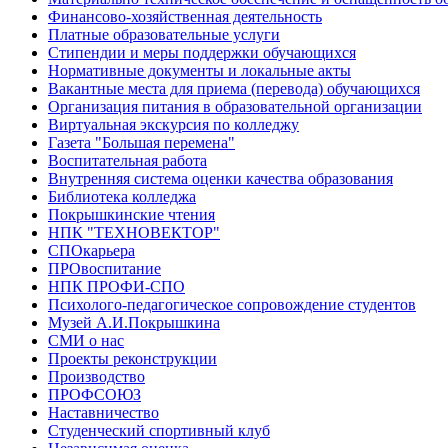
Финансово-хозяйственная деятельность
Платные образовательные услуги
Стипендии и меры поддержки обучающихся
Нормативные документы и локальные акты
Вакантные места для приема (перевода) обучающихся
Организация питания в образовательной организации
Виртуальная экскурсия по колледжу
Газета "Большая перемена"
Воспитательная работа
Внутренняя система оценки качества образования
Библиотека колледжа
Покрышкинские чтения
НПК "ТЕХНОВЕКТОР"
СПОкарьера
ПРОвоспитание
НПК ПРОФИ-СПО
Психолого-педагогическое сопровождение студентов
Музей А.И.Покрышкина
СМИ о нас
Проекты реконструкции
Производство
ПРОФСОЮЗ
Наставничество
Студенческий спортивный клуб