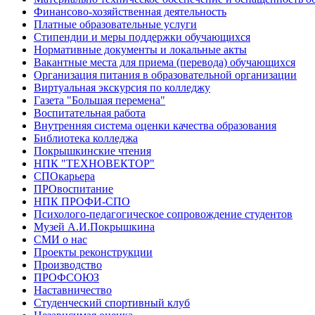
Финансово-хозяйственная деятельность
Платные образовательные услуги
Стипендии и меры поддержки обучающихся
Нормативные документы и локальные акты
Вакантные места для приема (перевода) обучающихся
Организация питания в образовательной организации
Виртуальная экскурсия по колледжу
Газета "Большая перемена"
Воспитательная работа
Внутренняя система оценки качества образования
Библиотека колледжа
Покрышкинские чтения
НПК "ТЕХНОВЕКТОР"
СПОкарьера
ПРОвоспитание
НПК ПРОФИ-СПО
Психолого-педагогическое сопровождение студентов
Музей А.И.Покрышкина
СМИ о нас
Проекты реконструкции
Производство
ПРОФСОЮЗ
Наставничество
Студенческий спортивный клуб