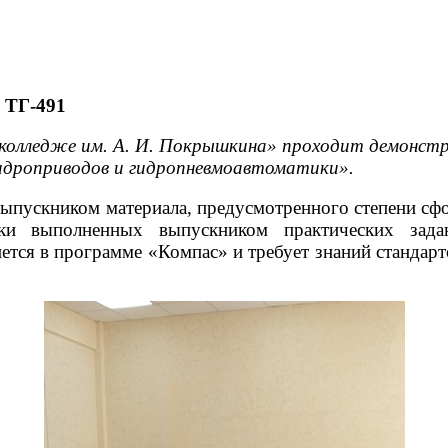
ТГ-491
олледже им. А. И. Покрышкина» проходит демонстра
гидроприводов и гидропневмоавтоматики».
 выпускником материала, предусмотренного степени с
нки выполненных выпускником практических зад
тся в программе «Компас» и требует знаний стандарт