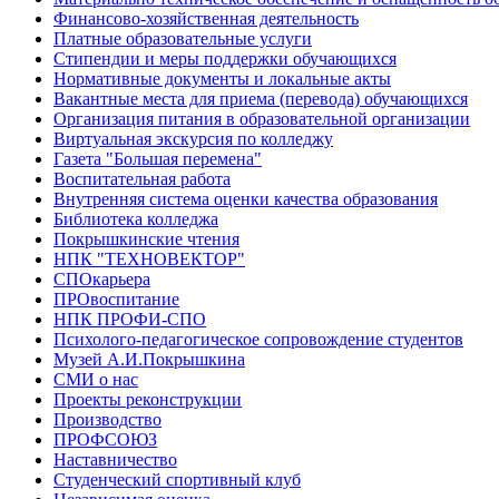
Финансово-хозяйственная деятельность
Платные образовательные услуги
Стипендии и меры поддержки обучающихся
Нормативные документы и локальные акты
Вакантные места для приема (перевода) обучающихся
Организация питания в образовательной организации
Виртуальная экскурсия по колледжу
Газета "Большая перемена"
Воспитательная работа
Внутренняя система оценки качества образования
Библиотека колледжа
Покрышкинские чтения
НПК "ТЕХНОВЕКТОР"
СПОкарьера
ПРОвоспитание
НПК ПРОФИ-СПО
Психолого-педагогическое сопровождение студентов
Музей А.И.Покрышкина
СМИ о нас
Проекты реконструкции
Производство
ПРОФСОЮЗ
Наставничество
Студенческий спортивный клуб