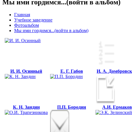
Мы ими гордимся...(войти в альбом)
Главная
Учебное заведение
Фотоальбом
Мы ими гордимся...(войти в альбом)
И. И. Осинный
Е. Г. Габов
И. А. Домбровс
К. Н. Зандин
П.П. Бородин
А.И. Ермаков