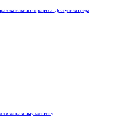
разовательного процесса. Доступная среда
противоправному контенту