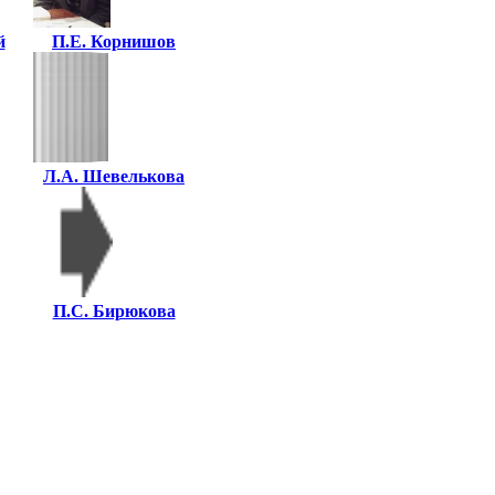
й
П.Е. Корнишов
Л.А. Шевелькова
П.С. Бирюкова