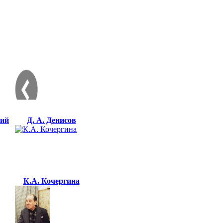
кий
Д. А. Денисов
К.А. Кочергина