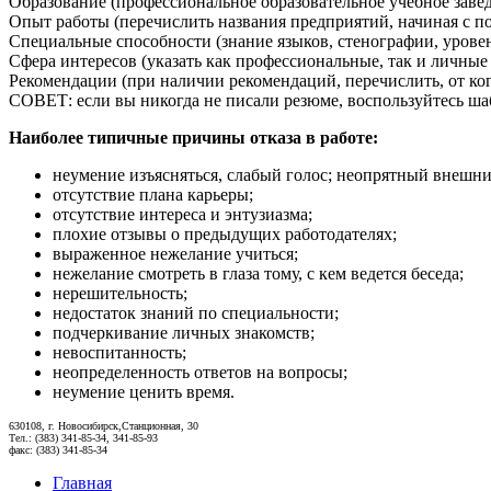
Образование (профессиональное образовательное учебное завед
Опыт работы (перечислить названия предприятий, начиная с по
Специальные способности (знание языков, стенографии, уровен
Сфера интересов (указать как профессиональные, так и личные
Рекомендации (при наличии рекомендаций, перечислить, от ког
СОВЕТ: если вы никогда не писали резюме, воспользуйтесь ша
Наиболее типичные причины отказа в работе:
неумение изъясняться, слабый голос; неопрятный внешни
отсутствие плана карьеры;
отсутствие интереса и энтузиазма;
плохие отзывы о предыдущих работодателях;
выраженное нежелание учиться;
нежелание смотреть в глаза тому, с кем ведется беседа;
нерешительность;
недостаток знаний по специальности;
подчеркивание личных знакомств;
невоспитанность;
неопределенность ответов на вопросы;
неумение ценить время.
630108, г. Новосибирск,Станционная, 30
Тел.: (383) 341-85-34, 341-85-93
факс: (383) 341-85-34
Главная