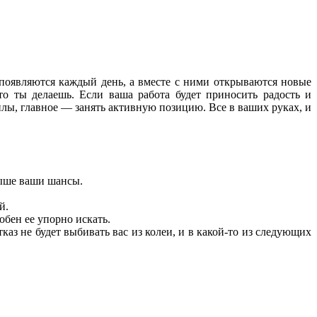
появляются каждый день, а вместе с ними открываются новые
то ты делаешь. Если ваша работа будет приносить радость и
лы, главное — занять ак­тивную позицию. Все в ваших руках, и
выше ваши шансы.
й.
обен ее упорно искать.
аз не будет выбивать вас из колеи, и в какой-то из следующих