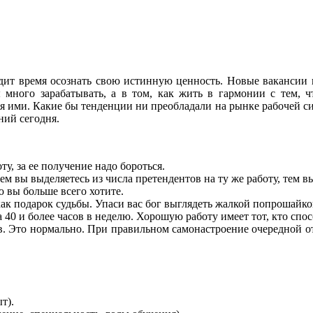
одит время осознать свою истинную ценность. Новые вакансии 
 много зарабатывать, а в том, как жить в гармонии с тем, ч
я ими. Какие бы тенденции ни преобладали на рынке рабочей си
ний сегодня.
у, за ее получение надо бороться.
ем вы выделяетесь из числа претендентов на ту же работу, тем 
ю вы больше всего хотите.
как подарок судьбы. Упаси вас бог выглядеть жалкой попрошайко
 40 и более часов в неделю. Хорошую работу имеет тот, кто спос
в. Это нормально. При правильном самонастроение очередной отк
т).