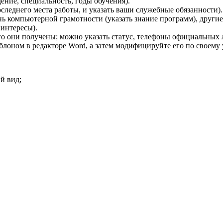
ение, специальность, годы обучения).
следнего места работы, и указать ваши служебные обязанности).
ь компьютерной грамотности (указать знание программ), другие
 интересы).
о они получены; можно указать статус, телефоны официальных л
блоном в редакторе Word, а затем модифицируйте его по своему
й вид;