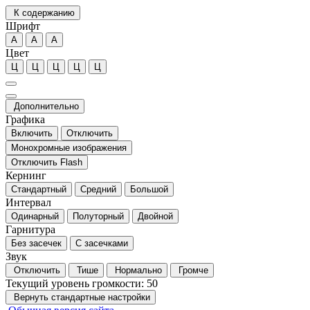
К содержанию
Шрифт
А
А
А
Цвет
Ц
Ц
Ц
Ц
Ц
Дополнительно
Графика
Включить
Отключить
Монохромные изображения
Отключить Flash
Кернинг
Стандартный
Средний
Большой
Интервал
Одинарный
Полуторный
Двойной
Гарнитура
Без засечек
С засечками
Звук
Отключить
Тише
Нормально
Громче
Текущий уровень громкости:
50
Вернуть стандартные настройки