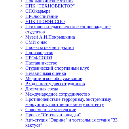
Покрышкинские чтения
НПК "ТЕХНОВЕКТОР"
СПОкарьера
ПРОвоспитание
НПК ПРОФИ-СПО
Психолого-педагогическое сопровождение
студентов
Музей А.И.Покрышкина
СМИ о нас
Проекты реконструкции
Производство
ПРОФСОЮЗ
Наставничество
Студенческий спортивный клуб
Независимая оценка
Медицинское обслуживание
Вход в почту для сотрудников
Доступная среда
Международное сотрудничество
Противодействие терроризму, экстремизму,
коррупции, противоправному контенту
Современные мастерские
Проект "Сетевая площадка"
Арт-студия "Эврика" и театральная студия "33
кактуса"