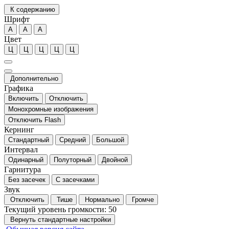
К содержанию
Шрифт
А
А
А
Цвет
Ц
Ц
Ц
Ц
Ц
Дополнительно
Графика
Включить
Отключить
Монохромные изображения
Отключить Flash
Кернинг
Стандартный
Средний
Большой
Интервал
Одинарный
Полуторный
Двойной
Гарнитура
Без засечек
С засечками
Звук
Отключить
Тише
Нормально
Громче
Текущий уровень громкости:
50
Вернуть стандартные настройки