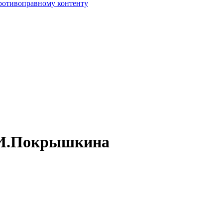
противоправному контенту
.И.Покрышкина