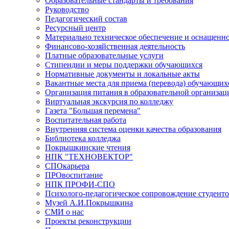
Образовательные стандарты и требования
Руководство
Педагогический состав
Ресурсный центр
Материально техническое обеспечение и оснащеннос
Финансово-хозяйственная деятельность
Платные образовательные услуги
Стипендии и меры поддержки обучающихся
Нормативные документы и локальные акты
Вакантные места для приема (перевода) обучающих
Организация питания в образовательной организац
Виртуальная экскурсия по колледжу
Газета "Большая перемена"
Воспитательная работа
Внутренняя система оценки качества образования
Библиотека колледжа
Покрышкинские чтения
НПК "ТЕХНОВЕКТОР"
СПОкарьера
ПРОвоспитание
НПК ПРОФИ-СПО
Психолого-педагогическое сопровождение студент
Музей А.И.Покрышкина
СМИ о нас
Проекты реконструкции