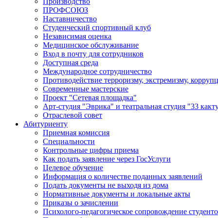
Производство
ПРОФСОЮЗ
Наставничество
Студенческий спортивный клуб
Независимая оценка
Медицинское обслуживание
Вход в почту для сотрудников
Доступная среда
Международное сотрудничество
Противодействие терроризму, экстремизму, корруп
Современные мастерские
Проект "Сетевая площадка"
Арт-студия "Эврика" и театральная студия "33 какт
Отраслевой совет
Абитуриенту
Приемная комиссия
Специальности
Контрольные цифры приема
Как подать заявление через ГосУслуги
Целевое обучение
Информация о количестве поданных заявлений
Подать документы не выходя из дома
Нормативные документы и локальные акты
Приказы о зачислении
Психолого-педагогическое сопровождение студент