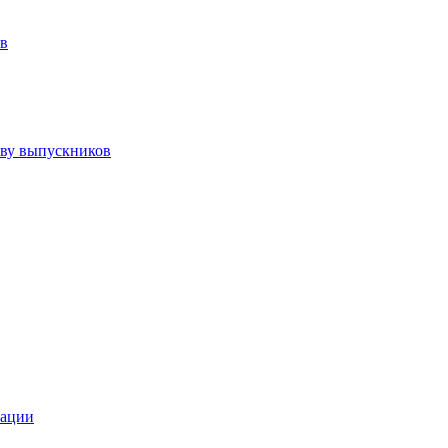
ов
тву выпускников
зации